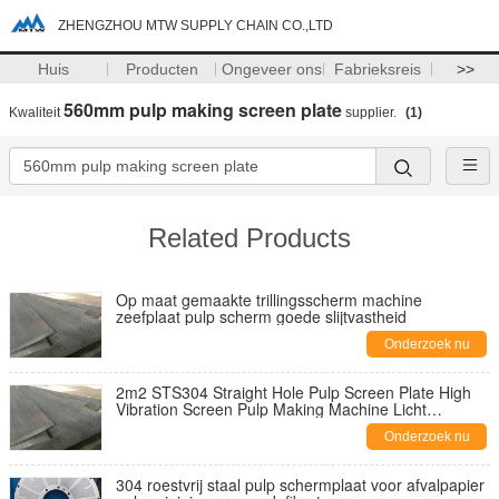
ZHENGZHOU MTW SUPPLY CHAIN CO.,LTD
Huis
Producten
Ongeveer ons
Fabrieksreis
>>
560mm pulp making screen plate
Kwaliteit
supplier.
(1)
Related Products
Op maat gemaakte trillingsscherm machine
zeefplaat pulp scherm goede slijtvastheid
Onderzoek nu
2m2 STS304 Straight Hole Pulp Screen Plate High
Vibration Screen Pulp Making Machine Licht
Verwijdering van onzuiverheden
Onderzoek nu
304 roestvrij staal pulp schermplaat voor afvalpapier