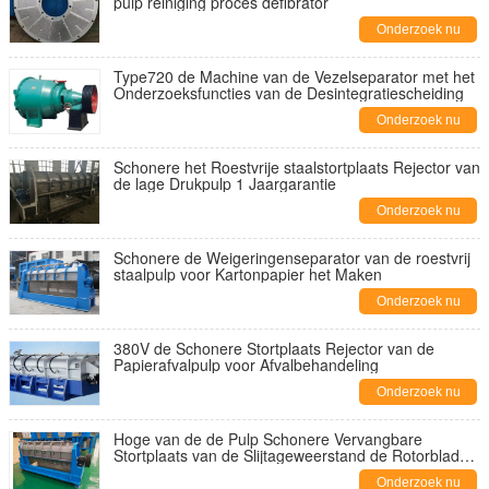
pulp reiniging proces defibrator
Onderzoek nu
Type720 de Machine van de Vezelseparator met het
Onderzoeksfuncties van de Desintegratiescheiding
Onderzoek nu
Schonere het Roestvrije staalstortplaats Rejector van
de lage Drukpulp 1 Jaargarantie
Onderzoek nu
Schonere de Weigeringenseparator van de roestvrij
staalpulp voor Kartonpapier het Maken
Onderzoek nu
380V de Schonere Stortplaats Rejector van de
Papierafvalpulp voor Afvalbehandeling
Onderzoek nu
Hoge van de de Pulp Schonere Vervangbare
Stortplaats van de Slijtageweerstand de Rotorbladen
van Rejector
Onderzoek nu