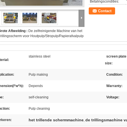
Betalingscondities:
Contact
rote Afbeelding :
De zelfreinigende Machine van het
rillingsscherm voor Houtpulp/Stropulp/Papierafvalpulp
stainless steel
screen plate
erial:
size:
lication:
Pulp making
Condition:
ension(l*w*h):
Depends
Warranty:
pe:
self-cleaning
Voltage:
ction:
Pulp cleaning
het trillende schermmachine
de trillingsmachine 
rkeren:
,