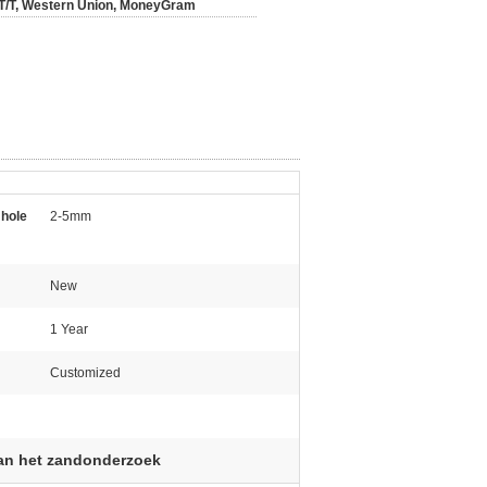
T/T, Western Union, MoneyGram
 hole
2-5mm
New
1 Year
Customized
van het zandonderzoek