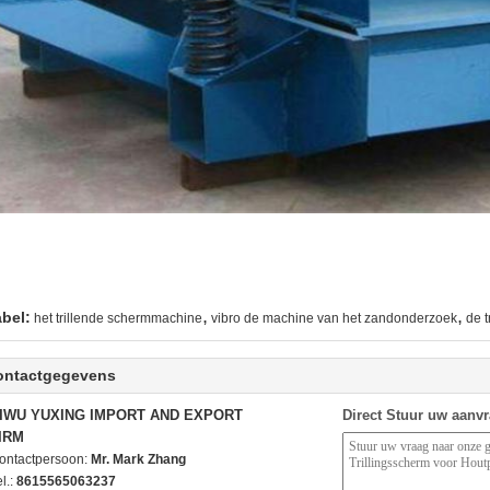
,
,
abel:
het trillende schermmachine
vibro de machine van het zandonderzoek
de 
ontactgegevens
IWU YUXING IMPORT AND EXPORT
Direct Stuur uw aanv
IRM
ontactpersoon:
Mr. Mark Zhang
l.:
8615565063237