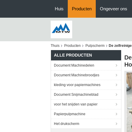
Huis
Producten
Ongeveer ons
Thuis
Producten
Pulpscherm
De zelfreinig
ALLE PRODUCTEN
De
Ho
Document Machinedelen
Document Machinebroodjes
kleding voor papiermachines
Document Snijmachineblad
voor het snijden van papier
Papierpulpmachine
Het drukscherm