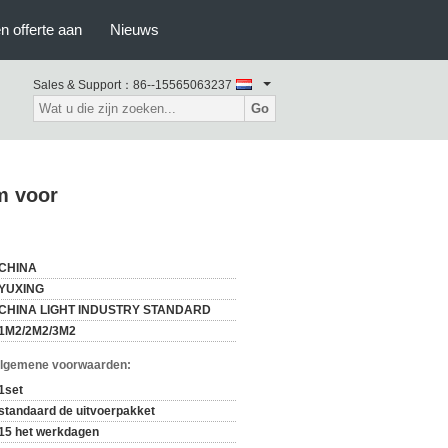
n offerte aan
Nieuws
Sales & Support：
86--15565063237
Go
m voor
CHINA
YUXING
CHINA LIGHT INDUSTRY STANDARD
1M2/2M2/3M2
Algemene voorwaarden:
1set
standaard de uitvoerpakket
15 het werkdagen