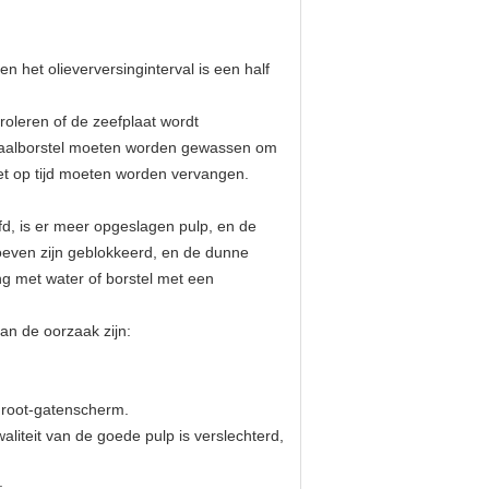
n het olieverversinginterval is een half
oleren of de zeefplaat wordt
staalborstel moeten worden gewassen om
et op tijd moeten worden vervangen.
efd, is er meer opgeslagen pulp, en de
oeven zijn geblokkeerd, en de dunne
g met water of borstel met een
an de oorzaak zijn:
groot-gatenscherm.
liteit van de goede pulp is verslechterd,
;