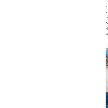
b
c
v
A
zi
M