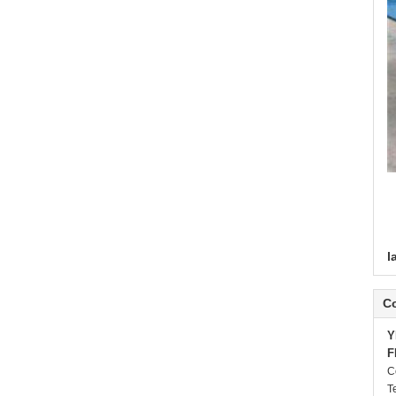
l
C
Y
F
C
Te