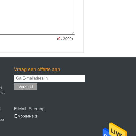
(
0
/ 3000)
Vraag een offerte aan
Verzend
d
met
t
E-Mail
Sitemap
|
Mobiele site
ype