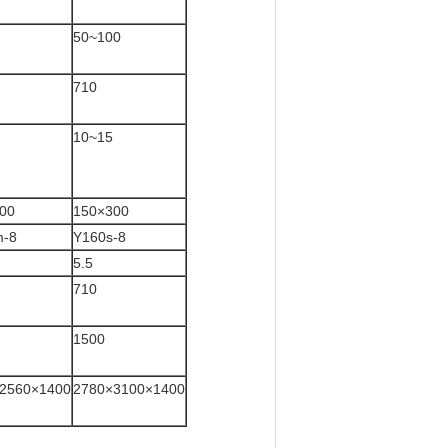
50~100
710
10~15
00
150×300
-8
Y160s-8
5.5
710
1500
2560×1400
2780×3100×1400