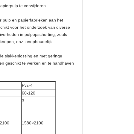
apierpulp te verwijderen
or pulp en papierfabrieken aan het
eschikt voor het onderzoek van diverse
uiverheden in pulpopschorting, zoals
e knopen, enz. onophoudelijk
de slakkenlossing en met geringe
 en geschikt te werken en te handhaven
Pvs-4
60-120
3
2100
1580×2100