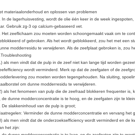
et materiaalonderhoud en oplossen van problemen
. In de lagerhuisvesting, wordt de olie één keer in de week ingespoten, e
aar. Gebruik zg-3 op calcium-gebaseerd vet.
. Het zeeflichaam zou moeten worden schoongemaakt vaak om te contr
eblokkeerd of gebroken. Als het wordt geblokkeerd, zou het met een 
unne modderresidu te verwijderen. Als de zeefplaat gebroken is, zou h
.Troubleshooting
1) als men vindt dat de pulp in de zeef niet kan lange tijd worden geze
eefefficiency wordt verminderd. Merk op dat de zeefgaten of de zeefgr
odderlevering zou moeten worden tegengehouden. Na sluiting, spoelin
taalborstel om dunne modderresidu te verwijderen.
2) als het fenomeen van pulp die de zeefraad blokkeren frequenter is, k
, de dunne modderconcentratie is te hoog, en de zeefgaten zijn te klein
. De slakkeninhoud van de pulp is groot;
aatregelen: Verminder de dunne modderconcentratie en vervang het 
3) als men vindt dat de onderzoeksefficiency wordt verminderd en de kwa
an het zijn:
, de dunne modderconcentratie is te laag, en de zeefgaten zijn te groot