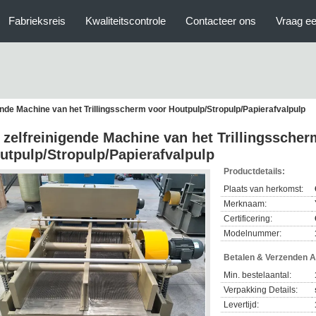
Fabrieksreis
Kwaliteitscontrole
Contacteer ons
Vraag ee
ende Machine van het Trillingsscherm voor Houtpulp/Stropulp/Papierafvalpulp
 zelfreinigende Machine van het Trillingsscher
utpulp/Stropulp/Papierafvalpulp
Productdetails:
Plaats van herkomst:
Merknaam:
Certificering:
Modelnummer:
Betalen & Verzenden 
Min. bestelaantal:
Verpakking Details:
Levertijd: