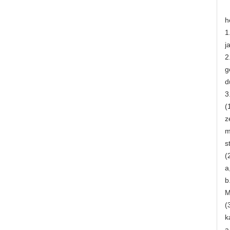
h
1
j
2
g
d
3
(
z
m
s
(
a
b
M
(
k
a