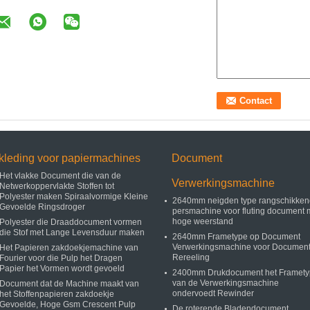
kleding voor papiermachines
Document
Het vlakke Document die van de
Verwerkingsmachine
Netwerkoppervlakte Stoffen tot
Polyester maken Spiraalvormige Kleine
2640mm neigden type rangschikken
Gevoelde Ringsdroger
persmachine voor fluting document 
hoge weerstand
Polyester die Draaddocument vormen
die Stof met Lange Levensduur maken
2640mm Frametype op Document
Verwerkingsmachine voor Documen
Het Papieren zakdoekjemachine van
Rereeling
Fourier voor die Pulp het Dragen
Papier het Vormen wordt gevoeld
2400mm Drukdocument het Framet
van de Verwerkingsmachine
Document dat de Machine maakt van
ondervoedt Rewinder
het Stoffenpapieren zakdoekje
Gevoelde, Hoge Gsm Crescent Pulp
De roterende Bladendocument