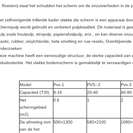
. Roestvrij staal het schudden het scherm om de onzuiverheden in de p
et zelfreinigende trillende kader vlakke die scherm is een apparaat do
chermpulp wordt gebruikt en verbetert pulpkwaliteit. Dit materiaal is g
ulp zoals houtpulp, stropulp, papierafvalpulp, enz., en kan diverse onz
lastic, rubber, vinylchloride, hete smelting en ruw residu, Overblijvend
nderzoeken.
eze machine heeft een eenvoudige structuur, de sterke capaciteit van 
eluidssterkte. Het vlakke bodemscherm is gemakkelijk te vervaardigen
Model
Pvs-1
PVS--2
Pvs-3
Capaciteit (T/D)
8-16
20-40
40-80
Het
0,6
1
2
schermgebied
(m2)
De afmeting mm
500×1300
580×2100
1080×
van de het