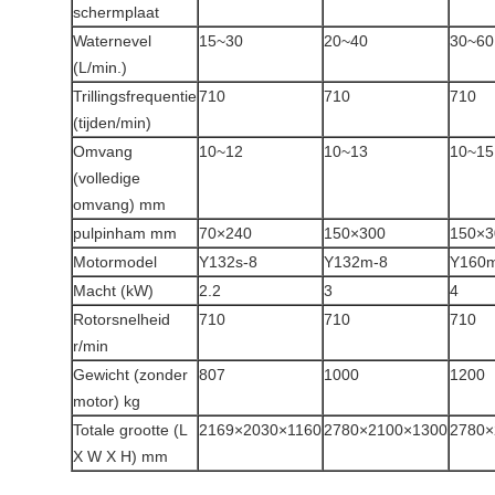
schermplaat
Waternevel
15~30
20~40
30~60
(L/min.)
Trillingsfrequentie
710
710
710
(tijden/min)
Omvang
10~12
10~13
10~15
(volledige
omvang) mm
pulpinham mm
70×240
150×300
150×3
Motormodel
Y132s-8
Y132m-8
Y160m
Macht (kW)
2.2
3
4
Rotorsnelheid
710
710
710
r/min
Gewicht (zonder
807
1000
1200
motor) kg
Totale grootte (L
2169×2030×1160
2780×2100×1300
2780×
X W X H) mm