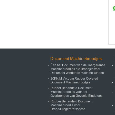
Document Machinebroodjes
Één het Document van de Jaargarantie
Machinebroodjes die Broodjes voor
Document Windende Machine winden
20KN/M Vacuum Rubber Covered
Document Machinebroodjes
Rubber Behandeld Document
Machinebroodjes voor het
Overbrengen van Gevoeld Eindeloos
Rubber Behandeld Document
Machinebroodje voor
Draad/Droger/Perssectie