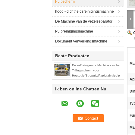
Pulpscherm
hoog - dichtheidsreinigingsmachine
De Machine van de vezelseparator
Pulpreinigingsmachine
G
T
Document Verwerkingsmachine
Beste Producten
Mat
De zelfreinigende Machine van het
Trillingsscherm voor
Houtpulp/Stropulp/Papierafvalpulp
App
Ik ben online Chatten Nu
Dim
Ty
Fun
Ma