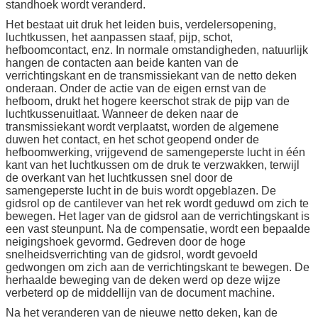
standhoek wordt veranderd.
Het bestaat uit druk het leiden buis, verdelersopening,
luchtkussen, het aanpassen staaf, pijp, schot,
hefboomcontact, enz. In normale omstandigheden, natuurlijk
hangen de contacten aan beide kanten van de
verrichtingskant en de transmissiekant van de netto deken
onderaan. Onder de actie van de eigen ernst van de
hefboom, drukt het hogere keerschot strak de pijp van de
luchtkussenuitlaat. Wanneer de deken naar de
transmissiekant wordt verplaatst, worden de algemene
duwen het contact, en het schot geopend onder de
hefboomwerking, vrijgevend de samengeperste lucht in één
kant van het luchtkussen om de druk te verzwakken, terwijl
de overkant van het luchtkussen snel door de
samengeperste lucht in de buis wordt opgeblazen. De
gidsrol op de cantilever van het rek wordt geduwd om zich te
bewegen. Het lager van de gidsrol aan de verrichtingskant is
een vast steunpunt. Na de compensatie, wordt een bepaalde
neigingshoek gevormd. Gedreven door de hoge
snelheidsverrichting van de gidsrol, wordt gevoeld
gedwongen om zich aan de verrichtingskant te bewegen. De
herhaalde beweging van de deken werd op deze wijze
verbeterd op de middellijn van de document machine.
Na het veranderen van de nieuwe netto deken, kan de