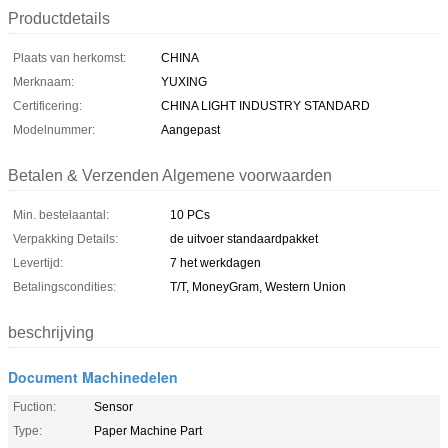
Productdetails
Plaats van herkomst:
CHINA
Merknaam:
YUXING
Certificering:
CHINA LIGHT INDUSTRY STANDARD
Modelnummer:
Aangepast
Betalen & Verzenden Algemene voorwaarden
Min. bestelaantal:
10 PCs
Verpakking Details:
de uitvoer standaardpakket
Levertijd:
7 het werkdagen
Betalingscondities:
T/T, MoneyGram, Western Union
beschrijving
Document Machinedelen
Fuction:
Sensor
Type:
Paper Machine Part