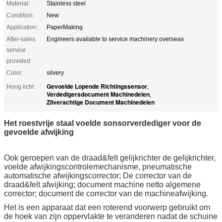
Material:
Stainless steel
Condition:
New
Application:
PaperMaking
After-sales
Engineers available to service machinery overseas
service
provided:
Color:
silvery
Gevoelde Lopende Richtingssensor
Hoog licht:
,
Verdedigersdocument Machinedelen
,
Zilverachtige Document Machinedelen
Het roestvrije staal voelde sonsorverdediger voor de
gevoelde afwijking
Ook geroepen van de draad&felt gelijkrichter de gelijkrichter,
voelde afwijkingscontrolemechanisme, pneumatische
automatische afwijkingscorrector; De corrector van de
draad&felt afwijking; document machine netto algemene
corrector; document de corrector van de machineafwijking.
Het is een apparaat dat een roterend voorwerp gebruikt om
de hoek van zijn oppervlakte te veranderen nadat de schuine