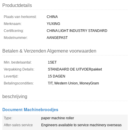
Productdetails
Plaats van herkomst:
CHINA
Merknaam:
YUXING
Certificering:
CHINA LIGHT INDUSTRY STANDARD
Modelnummer:
AANGEPAST
Betalen & Verzenden Algemene voorwaarden
Min. bestelaantal:
1SET
Verpakking Details:
STANDAARD DE UITVOERpakket
Levertijd:
15 DAGEN
Betalingscondities:
T/T, Western Union, MoneyGram
beschrijving
Document Machinebroodjes
Type:
paper machine roller
After-sales service
Engineers available to service machinery overseas