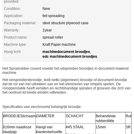
provided:
Condition:
New
Application:
felt spreading
Packaging material:
steel structure plywood case
Warranty:
1year
Product name:
spread roller
Machine type:
Kraft Paper machine
machinedocument broodjes
Hoog licht:
,
edc machinedocument broodjes
Het Sprialrubber coverd voelde het uitspreiden broodjes in document makend
machine
Het verspreidersbroodje, leidt netto (algemeen) broodje of document broodje
dat de rol van het uitrekken van en het elimineren van rimpels spelen. De
roloppervlakte heeft verlaten en rechtshandige spiralen of groeven die zich van
het centrum tot beide einden uitbreiden.
Specificaties van verchroomd belangrijk broodje:
BROODJESlichaam
DIAMETER
SCHACHT
Behandelde
Rubb
rubberdikte
δ16mm naadloze
Hangt van
#45 STAAL
15mm
SR 9
staalpijp
klantenbehoefte