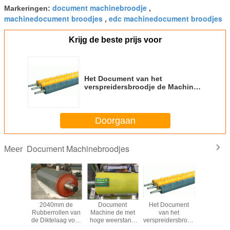
document machinebroodje
Markeringen:
,
machinedocument broodjes
edc machinedocument broodjes
,
Krijg de beste prijs voor
Het Document van het
verspreidersbroodje de Machine
rolt Goede Elasticiteit met Lange
Levensduur
Doorgaan
Document Machinebroodjes
Meer
lijke van
2040mm de
Document
Het Document
50KN/M St
broodjes
Rubberrollen van
Machine de met
van het
Steel R
 de
de Diktelaag voor
hoge weerstand
verspreidersbroodje
Behan
tsteen
het Document die
rolt
de Machine rolt
Vacuümper