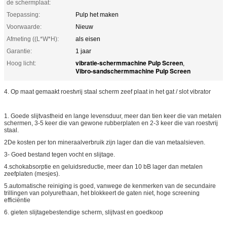
de schermplaat:
Toepassing:
Pulp het maken
Voorwaarde:
Nieuw
Afmeting ((L*W*H):
als eisen
Garantie:
1 jaar
vibratie-schermmachine Pulp Screen
Hoog licht:
,
Vibro-sandschermmachine Pulp Screen
4. Op maat gemaakt roestvrij staal scherm zeef plaat in het gat / slot vibrator
1. Goede slijtvastheid en lange levensduur, meer dan tien keer die van metalen
schermen, 3-5 keer die van gewone rubberplaten en 2-3 keer die van roestvrij
staal.
2De kosten per ton mineraalverbruik zijn lager dan die van metaalsieven.
3- Goed bestand tegen vocht en slijtage.
4.schokabsorptie en geluidsreductie, meer dan 10 bB lager dan metalen
zeefplaten (mesjes).
5.automatische reiniging is goed, vanwege de kenmerken van de secundaire
trillingen van polyurethaan, het blokkeert de gaten niet, hoge screening
efficiëntie
6. gieten slijtagebestendige scherm, slijtvast en goedkoop