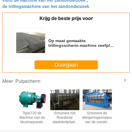
vibro de machine van het zandonderzoek
,
de trillingsmachine van het zandonderzoek
Krijg de beste prijs voor
Op maat gemaakte
trillingsscherm machine zeefplaat
pulp scherm goede slijtvastheid
Doorgaan
Pulpscherm
Meer
vrij staal
Type720 de
Schonere het
Schonere de
De zelfrei
ermplaat
Machine van de
Roestvrije
Weigeringenseparator
Machine v
alpapier
Vezelseparator
staalstortplaats
van de roestvrij
Trillings
iniging
met het
Rejector van de
staalpulp voor
voo
efibrator
Onderzoeksfuncties
lage Drukpulp 1
Kartonpapier het
Houtpulp/S