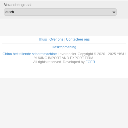
van de
Jaargarantie
Maken
Veranderingstaal
Desintegratiescheiding
Thuis
|
Over ons
|
Contacteer ons
Desktopmening
China het trillende schermmachine
Leverancier. Copyright © 2020 - 2025 YIWU
YUXING IMPORT AND EXPORT FIRM.
All rights reserved. Developed by
ECER