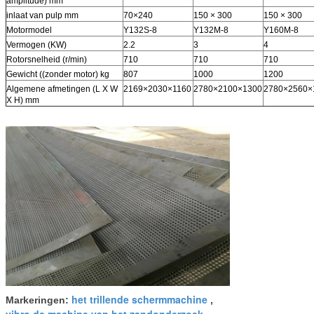
amplitude) mm
inlaat van pulp mm
70×240
150 × 300
150 × 300
Motormodel
Y132S-8
Y132M-8
Y160M-8
Vermogen (KW)
2.2
3
4
Rotorsnelheid (r/min)
710
710
710
Gewicht ((zonder motor) kg
807
1000
1200
Algemene afmetingen (L X W
2169×2030×1160
2780×2100×1300
2780×2560×
X H) mm
het trillende schermmachine
Markeringen:
,