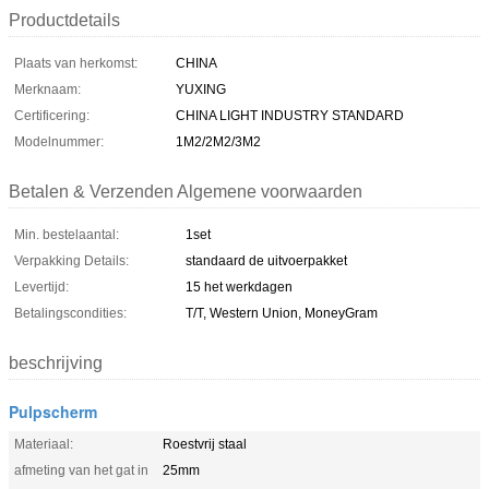
Productdetails
Plaats van herkomst:
CHINA
Merknaam:
YUXING
Certificering:
CHINA LIGHT INDUSTRY STANDARD
Modelnummer:
1M2/2M2/3M2
Betalen & Verzenden Algemene voorwaarden
Min. bestelaantal:
1set
Verpakking Details:
standaard de uitvoerpakket
Levertijd:
15 het werkdagen
Betalingscondities:
T/T, Western Union, MoneyGram
beschrijving
Pulpscherm
Materiaal:
Roestvrij staal
afmeting van het gat in
25mm