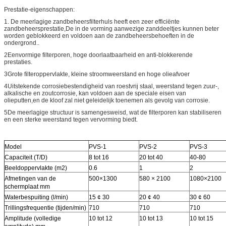
Prestatie-eigenschappen:
1. De meerlagige zandbeheersfilterhuls heeft een zeer efficiënte
zandbeheersprestatie,De in de vorming aanwezige zanddeeltjes kunnen beter
worden geblokkeerd en voldoen aan de zandbeheersbehoeften in de
ondergrond..
2Eenvormige filterporen, hoge doorlaatbaarheid en anti-blokkerende
prestaties.
3Grote filteroppervlakte, kleine stroomweerstand en hoge olieafvoer
4Uitstekende corrosiebestendigheid van roestvrij staal, weerstand tegen zuur-,
alkalische en zoutcorrosie, kan voldoen aan de speciale eisen van
olieputten,en de kloof zal niet geleidelijk toenemen als gevolg van corrosie.
5De meerlagige structuur is samengesweisd, wat de filterporen kan stabiliseren
en een sterke weerstand tegen vervorming biedt.
Model
PVS-1
PVS-2
PVS-3
Capaciteit (T/D)
8 tot 16
20 tot 40
40-80
Beeldoppervlakte (m2)
0.6
1
2
Afmetingen van de
500×1300
580 × 2100
1080×2100
schermplaat mm
Waterbespuiting (l/min)
15 ¢ 30
20 ¢ 40
30 ¢ 60
Trillingsfrequentie (tijden/min)
710
710
710
Amplitude (volledige
10 tot 12
10 tot 13
10 tot 15