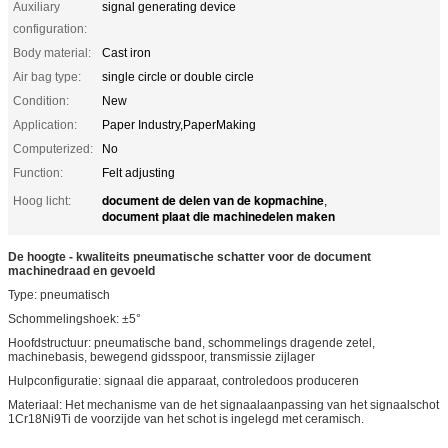
Auxiliary
signal generating device
configuration:
Body material:
Cast iron
Air bag type:
single circle or double circle
Condition:
New
Application:
Paper Industry,PaperMaking
Computerized:
No
Function:
Felt adjusting
document de delen van de kopmachine
Hoog licht:
,
document plaat die machinedelen maken
De hoogte - kwaliteits pneumatische schatter voor de document
machinedraad en gevoeld
Type: pneumatisch
Schommelingshoek: ±5°
Hoofdstructuur: pneumatische band, schommelings dragende zetel,
machinebasis, bewegend gidsspoor, transmissie zijlager
Hulpconfiguratie: signaal die apparaat, controledoos produceren
Materiaal: Het mechanisme van de het signaalaanpassing van het signaalschot
1Cr18Ni9Ti de voorzijde van het schot is ingelegd met ceramisch.