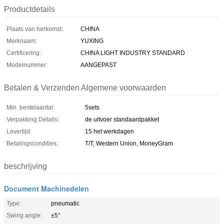
Productdetails
Plaats van herkomst:
CHINA
Merknaam:
YUXING
Certificering:
CHINA LIGHT INDUSTRY STANDARD
Modelnummer:
AANGEPAST
Betalen & Verzenden Algemene voorwaarden
Min. bestelaantal:
5sets
Verpakking Details:
de uitvoer standaardpakket
Levertijd:
15 het werkdagen
Betalingscondities:
T/T, Western Union, MoneyGram
beschrijving
Document Machinedelen
Type:
pneumatic
Swing angle:
±5°