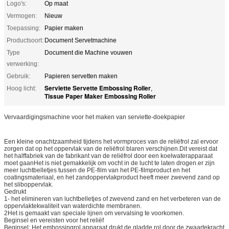
Logo's:
Op maat
Vermogen:
Nieuw
Toepassing:
Papier maken
Productsoort:
Document Servetmachine
Type
Document die Machine vouwen
verwerking:
Gebruik:
Papieren servetten maken
Serviette Servette Embossing Roller
Hoog licht:
,
Tissue Paper Maker Embossing Roller
Vervaardigingsmachine voor het maken van serviette-doekpapier
Een kleine onachtzaamheid tijdens het vormproces van de reliëfrol zal ervoor
zorgen dat op het oppervlak van de reliëfrol blaren verschijnen.Dit vereist dat
het halffabriek van de fabrikant van de reliëfrol door een koelwaterapparaat
moet gaanHet is niet gemakkelijk om vocht in de lucht te laten drogen.er zijn
meer luchtbelletjes tussen de PE-film van het PE-filmproduct en het
coatingsmateriaal, en het zandoppervlakproduct heeft meer zwevend zand op
het sliboppervlak.
Gedrukt
1- het elimineren van luchtbelletjes of zwevend zand en het verbeteren van de
oppervlaktekwaliteit van waterdichte membranen.
2Het is gemaakt van speciale lijnen om vervalsing te voorkomen.
Beginsel en vereisten voor het reliëf
Beginsel: Het embossingrol apparaat drukt de gladde rol door de zwaartekracht