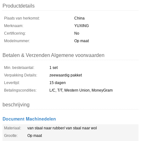
Productdetails
Plaats van herkomst:
China
Merknaam:
YUXING
Certificering:
No
Modelnummer:
Op maat
Betalen & Verzenden Algemene voorwaarden
Min. bestelaantal:
1 set
Verpakking Details:
zeewaardig pakket
Levertijd:
15 dagen
Betalingscondities:
L/C, T/T, Western Union, MoneyGram
beschrijving
Document Machinedelen
Materiaal:
van staal naar rubber/ van staal naar wol
Grootte:
Op maat