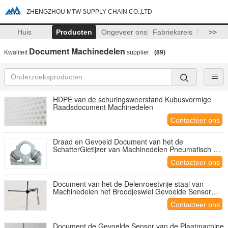
ZHENGZHOU MTW SUPPLY CHAIN CO.,LTD
Huis
Producten
Ongeveer ons
Fabrieksreis
>>
Document Machinedelen
Kwaliteit
supplier.
(89)
HDPE van de schuringsweerstand Kubusvormige
Raadsdocument Machinedelen
Contacteer ons
Draad en Gevoeld Document van het de
SchatterGietijzer van Machinedelen Pneumatisch het
Lichaamsmateriaal
Contacteer ons
Document van het de Delenroestvrije staal van
Machinedelen het Broodjeswiel Gevoelde Sensor
met lage snelheid
Contacteer ons
Document de Gevoelde Sensor van de Plaatmachine