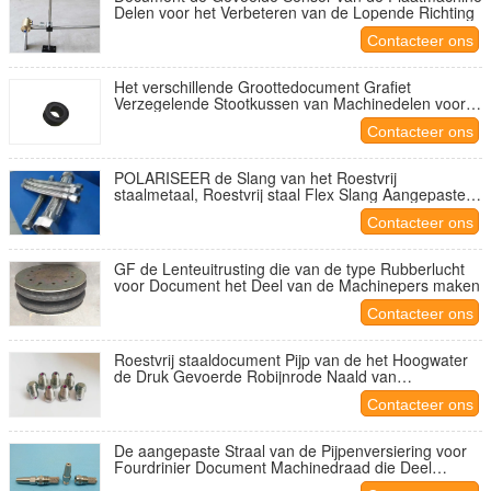
Delen voor het Verbeteren van de Lopende Richting
Contacteer ons
Het verschillende Groottedocument Grafiet
Verzegelende Stootkussen van Machinedelen voor
Roterende Verbinding
Contacteer ons
POLARISEER de Slang van het Roestvrij
staalmetaal, Roestvrij staal Flex Slang Aangepaste
Lengte
Contacteer ons
GF de Lenteuitrusting die van de type Rubberlucht
voor Document het Deel van de Machinepers maken
Contacteer ons
Roestvrij staaldocument Pijp van de het Hoogwater
de Druk Gevoerde Robijnrode Naald van
Machinedelen
Contacteer ons
De aangepaste Straal van de Pijpenversiering voor
Fourdrinier Document Machinedraad die Deel
vormen